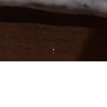
Akina
est la nouvelle ens
de cuisine japonaise gastro
dont la carte propose des
de qualité, innovants et abo