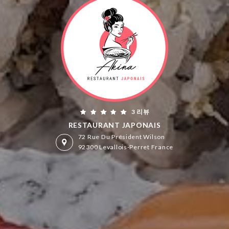
3 리뷰
RESTAURANT JAPONAIS
72 Rue Du Président Wilson
92300 Levallois-Perret France