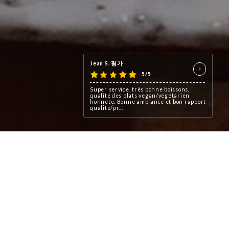
Jean S. 평가
5/5
Super service, très bonne boissons,
qualité des plats vegan/végétarien
honnête. Bonne ambiance et bon rapport
qualité/pr...
eigne
nomique
 menus
rdables.