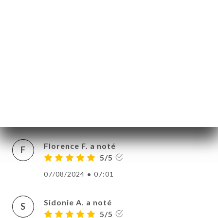
Jean S. a noté
J
5/5
Super service, très bonne boissons, qualité
des plats vegan/végétarien honnête.
Bonne ambiance et bon rapport
qualité/prix !
11/08/2024
•
09:15
Florence F. a noté
F
5/5
07/08/2024
•
07:01
Sidonie A. a noté
S
5/5