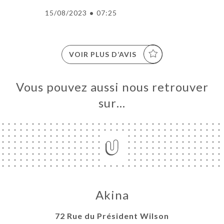
UEIL
15/08/2023
•
07:25
RVER
ANDER
ERIE
VOIR PLUS D’AVIS
IS
RTE
Vous pouvez aussi nous retrouver
TACT
sur…
Akina
72 Rue du Président Wilson